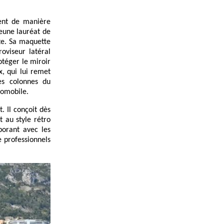
dent de manière
jeune lauréat de
te. Sa maquette
roviseur latéral
otéger le miroir
x, qui lui remet
es colonnes du
tomobile.
 Il conçoit dès
t au style rétro
borant avec les
e professionnels