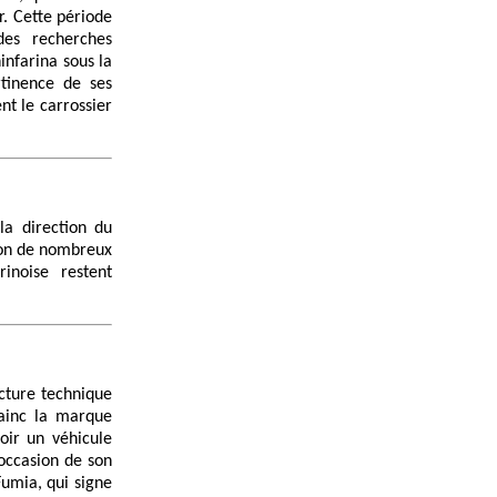
r. Cette période
des recherches
infarina sous la
rtinence de ses
nt le carrossier
la direction du
tion de nombreux
inoise restent
ecture technique
vainc la marque
voir un véhicule
'occasion de son
Fumia, qui signe