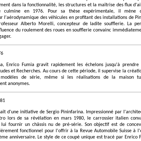
ent dans la fonctionnalité, les structures et la maîtrise des flux d'ai
ge culmine en 1976. Pour sa thèse expérimentale, il mène 
r l'aérodynamique des véhicules en profitant des installations de Pin
rofesseur Alberto Morelli, concepteur de ladite soufflerie. La pe
nfluence du roulement des roues en soufflerie convainc immédiateme
gager.
76
na, Enrico Fumia gravit rapidement les échelons jusqu'à prendre 
des et Recherches. Au cours de cette période, il supervise la créa
 modèles de série, même si les réalisations de la maison tur
ment anonymes.
981
aît d'une initiative de Sergio Pininfarina. Impressionné par l'archit
tro lors de sa révélation en mars 1980, le carrossier italien con
 lui fournir un châssis nu de pré-série. Son objectif est de conce
ièrement fonctionnel pour l'offrir à la Revue Automobile Suisse à l
ème anniversaire. Le style de ce coupé unique est tracé par Enrico 