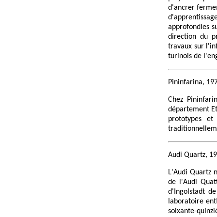
d'ancrer fermem
d'apprentissa
approfondies su
direction du p
travaux sur l'i
turinois de l'en
Pininfarina, 19
Chez Pininfari
département Etu
prototypes et
traditionnelle
Audi Quartz, 1
L'Audi Quartz n
de l'Audi Quat
d'Ingolstadt de
laboratoire ent
soixante-quinzi