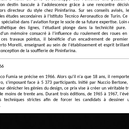
Son destin bascule à l'adolescence grâce à une rencontre décis
ors directeur du style chez Pininfarina. Sur ses conseils avisés,
des études secondaires à l'Istituto Tecnico Aeronautico de Turin. C
 spécialisé dans l'aviation forge le socle de sa future expertise. Loin
thétique des lignes, l'étudiant plonge dans la technicité pure.
 d'un mémoire consacré à l'influence du roulement des roues en s
ces travaux pointus, il bénéficie d'un encadrement de premier
rto Morelli, enseignant au sein de l'établissement et esprit brillant
nception de la soufflerie de Pininfarina.
66
ico Fumia se précise en 1966. Alors qu'il n'a que 18 ans, il remport
ro, s'imposant face à 5 373 participants. Initié par Nuccio Bertone
our dénicher les génies du design, ce prix vise à créer un véritable t
 de moins de trente ans. Durant trois éditions, de 1965 à 1967, l'é
s techniques strictes afin de forcer les candidats à dessiner 
.