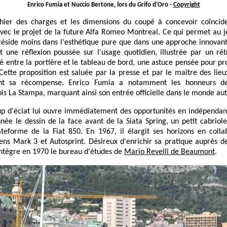
Enrico Fumia et Nuccio Bertone, lors du Grifo d'Oro -
Copyright
hier des charges et les dimensions du coupé à concevoir coïnci
avec le projet de la future Alfa Romeo Montreal. Ce qui permet au 
éside moins dans l'esthétique pure que dans une approche innovan
t une réflexion poussée sur l'usage quotidien, illustrée par un rét
né entre la portière et le tableau de bord, une astuce pensée pour pr
 Cette proposition est saluée par la presse et par le maître des lieu
nt sa récompense. Enrico Fumia a notamment les honneurs d
ois La Stampa, marquant ainsi son entrée officielle dans le monde au
p d'éclat lui ouvre immédiatement des opportunités en indépendant.
e le dessin de la face avant de la Siata Spring, un petit cabriole
ateforme de la Fiat 850. En 1967, il élargit ses horizons en colla
ens Mark 3 et Autosprint. Désireux d'enrichir sa pratique auprès d
intègre en 1970 le bureau d'études de
Mario Revelli de Beaumont
.