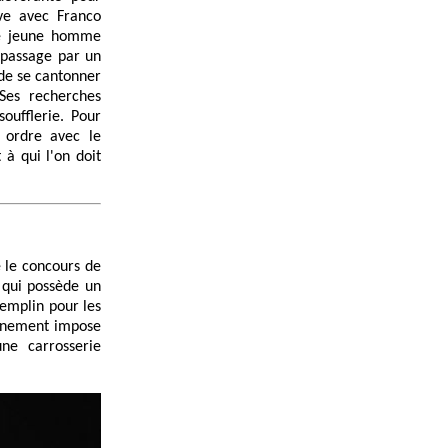
ive avec Franco
 le jeune homme
e passage par un
 de se cantonner
 Ses recherches
oufflerie. Pour
 ordre avec le
 à qui l'on doit
e le concours de
, qui possède un
remplin pour les
vénement impose
une carrosserie